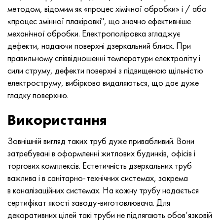
методом, відомим як «процес хімічної обробки» і / або
«процес змінної плакіровкі", що значно ефективніше
механічної обробки. Електрополіровка згладжує
дефекти, надаючи поверхні дзеркальний блиск. При
правильному співвідношенні температури електроліту і
сили струму, дефекти поверхні з підвищеною щільністю
електроструму, вибірково видаляються, що дає дуже
гладку поверхню.
Використання
Зовнішній вигляд таких труб дуже привабливий. Вони
затребувані в оформленні житлових будинків, офісів і
торгових комплексів. Естетичність дзеркальних труб
важлива і в санітарно-технічних системах, зокрема
в каналізаційних системах. На кожну трубу надається
сертифікат якості заводу-виготовлювача. Для
декоративних цілей такі труби не підлягають обов’язковій