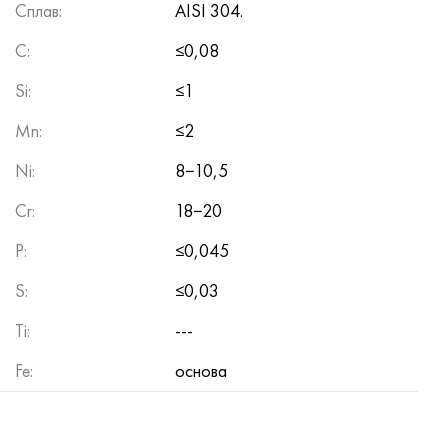
Cплав:
AISI 304.
C:
≤0,08
Si:
≤1
Mn:
≤2
Ni:
8−10,5
Cr:
18−20
P:
≤0,045
S:
≤0,03
Ti:
---
Fe:
основа