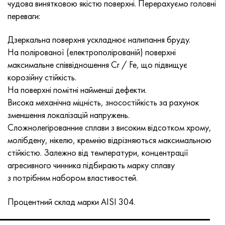
чудова винятковою якістю поверхні. Перерахуємо головні
переваги:
Дзеркальна поверхня ускладнює налипання бруду.
На полірованої (електрополірованій) поверхні
максимальне співвідношення Cr / Fe, що підвищує
корозійну стійкість.
На поверхні помітні найменші дефекти.
Висока механічна міцність, зносостійкість за рахунок
зменшення локалізацій напружень.
Сложнолегірованние сплави з високим відсотком хрому,
молібдену, нікелю, кремнію відрізняються максимальною
стійкістю. Залежно від температури, концентрації
агресивного чинника підбирають марку сплаву
з потрібним набором властивостей.
Процентний склад марки AISI 304.