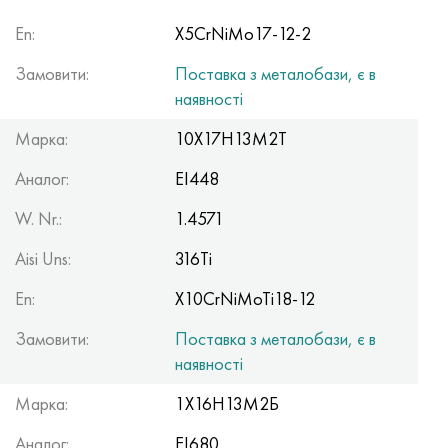
Хастеллой C-276
40ХФА, 1.7223, aisi 4142
En:
X5CrNiMo17-12-2
Хастеллой C2000
45Х, 45h, 1.7035
Замовити:
Поставка з металобази, є в
наявності
Хастеллой 3
45ХН2МФА, k2425, 45hnmf
Марка:
10Х17Н13М2Т
Хастеллой x
А40Г, 44smn28, 1.0762, 46s20
Аналог:
ЕІ448
Удимет 500
W. Nr.:
1.4571
Aisi Uns:
316Ti
Удимет 720
En:
X10CrNiMoTi18-12
Замовити:
Поставка з металобази, є в
наявності
Марка:
1Х16Н13М2Б
Аналог:
ЕІ680