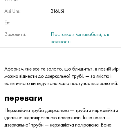
Aisi Uns:
316LSi
En:
Замовити:
Поставка з металобази, є в
наявності
Афоризм «не все те золото, що блищить», в повній мірі
можна віднести до дзеркальної трубі, — за якістю і
естетичного вигляду вона мало поступається золотий.
переваги
Нержавіюча труба дзеркальна — труба з нержавійки з
ідеально відполірованою поверхнею. Інша назва —
дзеркальної труби — нержавіюча полірована. Вона