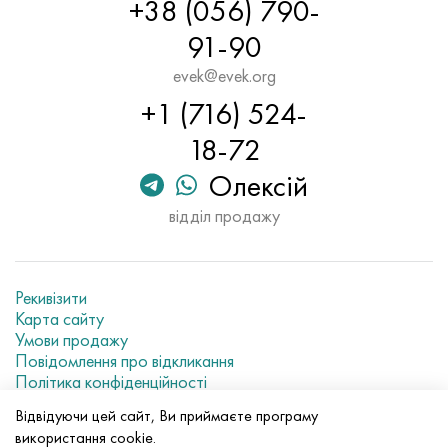
+38 (056) 790-
91-90
evek@evek.org
+1 (716) 524-
18-72
Олексій
відділ продажу
Рекивізити
Карта сайту
Умови продажу
Повідомлення про відкликання
Політика конфіденційності
Current metal prices
Відвідуючи цей сайт, Ви приймаєте програму
використання cookie.
© 2007–2026 «Evek GmbH»