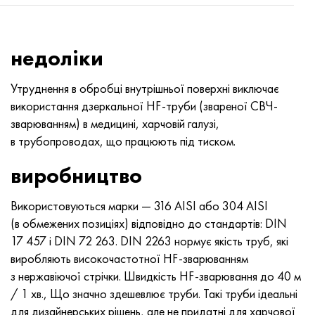
недоліки
Утруднення в обробці внутрішньої поверхні виключає
використання дзеркальної HF-труби (звареної СВЧ-
зварюванням) в медицині, харчовій галузі,
в трубопроводах, що працюють під тиском.
виробництво
Використовуються марки — 316 AISI або 304 AISI
(в обмежених позиціях) відповідно до стандартів: DIN
17 457 і DIN 72 263. DIN 2263 нормує якість труб, які
виробляють високочастотної HF-зварюванням
з нержавіючої стрічки. Швидкість HF-зварювання до 40 м
/ 1 хв., Що значно здешевлює труби. Такі труби ідеальні
для дизайнерських рішень, але не придатні для харчової