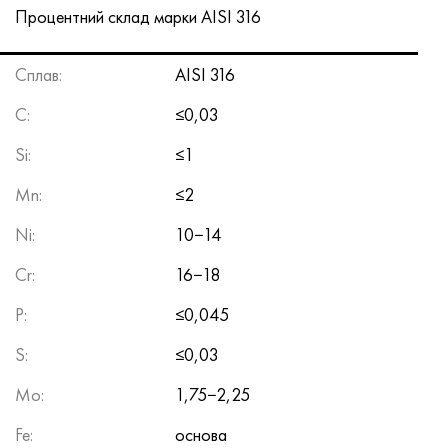
Процентний склад марки AISI 316
Cплав:
AISI 316
C:
≤0,03
Si:
≤1
Mn:
≤2
Ni:
10−14
Cr:
16−18
P:
≤0,045
S:
≤0,03
Mo:
1,75−2,25
Fe:
основа