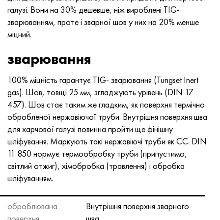
галузі. Вони на 30% дешевше, ніж вироблені TIG-
зварюванням, проте і зварної шов у них на 20% менше
міцний.
зварювання
100% міцність гарантує TIG- зварювання (Tungset Inert
gas). Шов, товщі 25 мм, згладжують урівень (DIN 17
457). Шов стає таким же гладким, як поверхня термічно
обробленої нержавіючої труби. Внутрішня поверхня шва
для харчової галузі повинна пройти ще фінішну
шліфування. Маркують такі нержавіючі труби як СС. DIN
11 850 нормує термообробку труби (припустимо,
світлий отжиг), хімобробка (травлення) і обробка
шліфуванням.
оброблювана
Внутрішня поверхня зварного
поверхня:
шва