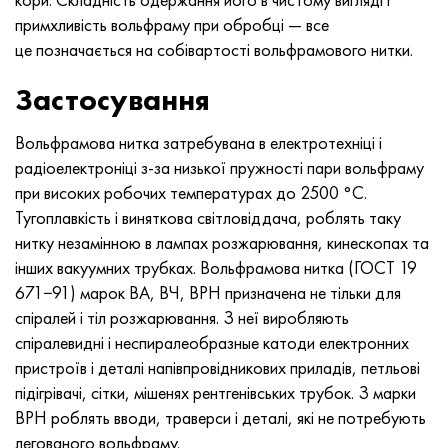
примхливість вольфраму при обробці — все
це позначається на собівартості вольфрамового нитки.
Застосування
Вольфрамова нитка затребувана в електротехніці і
радіоелектроніці з-за низької пружності пари вольфраму
при високих робочих температурах до 2500 °C.
Тугоплавкість і виняткова світловіддача, роблять таку
нитку незамінною в лампах розжарювання, кинескопах та
інших вакуумних трубках. Вольфрамова нитка (ГОСТ 19
671−91) марок ВА, ВЧ, ВРН призначена не тільки для
спіралей і тіл розжарювання. З неї виробляють
спіралевидні і неспиралеобразные катоди електронних
пристроїв і деталі напівпровідникових приладів, петльові
підігрівачі, сітки, мішенях рентгенівських трубок. З марки
ВРН роблять вводи, траверси і деталі, які не потребують
легованого вольфраму.