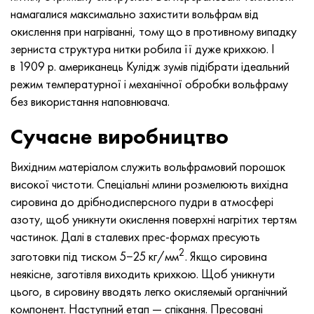
Нимоник 90
Труба прецизійна
Лист, круг, дріт Н70МФВ
AM-350 - ams 5548
45Х14Н14В2М
ас35г2, 36smnpb14, 1.0765
намагалися максимально захистити вольфрам від
окислення при нагріванні, тому що в противному випадку
Нимоник 263
AM-355 - ams 5547
50Х14МФ
38х2н2ма, 34CrNiMo6, 40NiCrMo7
зерниста структура нитки робила її дуже крихкою. І
в 1909 р. американець Кулідж зумів підібрати ідеальний
Haynes 25
Сustom 450® - uns S45000
65Х13
40хн2ма, 34CrNiMo4, 36hnm
режим температурної і механічної обробки вольфраму
без використання наповнювача.
Хайнс 188
Greek Ascoloy 418
90Х18МФ
38ХС, 37hs
Сучасне виробництво
Haynes 230
Труба корозійно-стійка
95Х18
38ХА, 37Cr4, aisi 5135
Вихідним матеріалом служить вольфрамовий порошок
Хастеллой b2
38ХН3МФА, 35nicrmov12-5
високої чистоти. Спеціальні млини розмелюють вихідна
сировина до дрібнодисперсного пудри в атмосфері
Хастеллой b3
40Г, 40Mn4, aisi 1035
азоту, щоб уникнути окислення поверхні нагрітих тертям
частинок. Далі в сталевих прес-формах пресують
Хастеллой c4
38ХМ, 42CrMo4, aisi 1.7225
2
заготовки під тиском 5−25 кг/мм
. Якщо сировина
неякісне, заготівля виходить крихкою. Щоб уникнути
Хастеллой c22
40ХН, 36NiCr6, aisi 3135
цього, в сировину вводять легко окисляемый органічний
компонент. Наступний етап — спікання. Пресовані