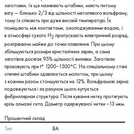
Хастеллой C-276
40ХФА, 1.7223, aisi 4142
заготовки, їх ще називають штабики, мають питому
вагу — близько 2/3 від щільності металевого вольфраму,
Хастеллой C2000
45Х, 45h, 1.7035
тому їх спікають при дуже високій температурі. Їх
поміщають між контактами, охолоджуваними водою, і
Хастеллой 3
45ХН2МФА, k2425, 45hnmf
в атмосфері сухого Н
пропускають електричний розряд,
2
розігріваючи майже до точки плавлення. При цьому
Хастеллой x
А40Г, 44smn28, 1.0762, 46s20
збільшуються розміри кристалічних зерен, а сама
заготівля досягає 95% щільності виливки. Заготівлю
Удимет 500
проковують при t° 1200−1500°С. На спеціальному стані
спечені штабики здавлюється молотом, при цьому
Удимет 720
з кожним разом стоншуються на 12%. Вольфрамові зерна
подовжуються і за рахунок цього купується
фибриллярная структура. Після кування нитку протягують
крізь алмазні сита. Діаметр одержуваної нитки ~13 мкм.
Процентний склад
Тип:
ВА