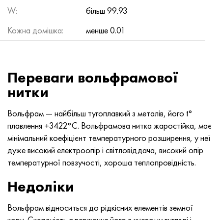
W:
більш 99.93
Кожна домішка:
менше 0.01
Переваги вольфрамової
нитки
Вольфрам — найбільш тугоплавкий з металів, його t°
плавлення +3422°C. Вольфрамова нитка жаростійка, має
мінімальний коефіцієнт температурного розширення, у неї
дуже високий електроопір і світловіддача, високий опір
температурної повзучості, хороша теплопровідність.
Недоліки
Вольфрам відноситься до рідкісних елементів земної
кори. Складність одержання його в чистому вигляді і