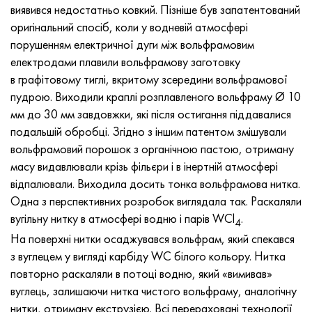
MP159
Стрічка, коло, дріт 56ДГНХ
Лист, круг, дріт ХН73МБТЮ
5B
1.4567 - aisi 304Cu
15Х16Н2АМ
30Х, aisi 5130, 30h
виявився недостатньо ковкий. Пізніше був запатентований
оригінальний спосіб, коли у водневій атмосфері
Multimet n155
Стрічка 68НХВКТЮ
Труба ХН70Ю
ТЛ5
1.4570 - aisi303Cu
18Х11МНФБ
30хгс, 30hgs
порушенням електричної дуги між вольфрамовим
електродами плавили вольфрамову заготовку
Никрофер 5923 hMo
труба 79НМ
Труба ХН75МБТЮ
АТ-6
1.4574 - Alloy PH 15-7 Mo®
18Х12ВМБФР
30ХГСА, 30hgsa
в графітовому тиглі, вкритому зсередини вольфрамової
пудрою. Виходили краплі розплавленого вольфраму Ø 10
Никрофер 6030
Стрічка, коло, дріт 80НМ
Лист, круг, дріт ХН75ТБЮ
МС-6
1.4580 - aisi 316Cb
20Х12ВНМФ
30хгсн2а, 30hgsna
мм до 30 мм завдовжки, які після остигання піддавалися
подальшій обробці. Згідно з іншим патентом змішували
Нитроник 40
80НМВ-ВІ
Лист, круг, дріт ХН77ТЮ
14 титан
1.4597 - aisi 204Cu
20Х3МВФ
30хн2ма, 30CrNiMo8
вольфрамовий порошок з органічною пастою, отриману
масу видавлювали крізь фільєри і в інертній атмосфері
Нитроник 50
80НХС
труба ХН77ТЮР
СП -17
Сплав 28 - 1.4563
21НКМТ
30хн3а, 31nicr14
відпалювали. Виходила досить тонка вольфрамова нитка.
Одна з перспективних розробок виглядала так. Раскаляли
Нитроник 60
81НМА
труба ХН78Т
40 титан
Сплав 31 - 1.4562
37Х12Н8Г8МФБ
34хн3ма, 36NiCrMo16, 35NiCrMo16
вугільну нитку в атмосфері водню і парів WCl
.
4
На поверхні нитки осаджувався вольфрам, який спекався
Нитроник 75
Види прецизійних сплавів
Лист, круг, дріт ХН80ТБЮ
Сплав 254smo® - 1.4547
40Х10С2М
35hgs, 35хгс
з вуглецем у вигляді карбіду WC білого кольору. Нитка
повторно раскаляли в потоці водню, який «вимивав»
Нимоник 80а
термобіметалів
Лист, круг, дріт Н65М
Сплав 926 - 1.4529
40Х9С2
35hgsa, 35ХГСА
вуглець, залишаючи нитка чистого вольфраму, аналогічну
нитки, отриману екструзією. Всі перераховані технології