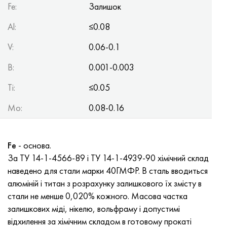
Нимоник 90
Труба прецизійна
Лист, круг, дріт Н70МФВ
AM-350 - ams 5548
45Х14Н14В2М
ас35г2, 36smnpb14, 1.0765
Fe
:
Залишок
Al
:
≤0.08
Нимоник 263
AM-355 - ams 5547
50Х14МФ
38х2н2ма, 34CrNiMo6, 40NiCrMo7
V
:
0.06-0.1
Haynes 25
Сustom 450® - uns S45000
65Х13
40хн2ма, 34CrNiMo4, 36hnm
B
:
0.001-0.003
Хайнс 188
Greek Ascoloy 418
90Х18МФ
38ХС, 37hs
Ti
:
≤0.05
Haynes 230
Труба корозійно-стійка
95Х18
38ХА, 37Cr4, aisi 5135
Mo
:
0.08-0.16
Хастеллой b2
38ХН3МФА, 35nicrmov12-5
Fe
- основа.
Хастеллой b3
40Г, 40Mn4, aisi 1035
За ТУ 14-1-4566-89 і ТУ 14-1-4939-90 хімічний склад
наведено для стали марки 40ГМФР. В сталь вводиться
Хастеллой c4
38ХМ, 42CrMo4, aisi 1.7225
алюміній і титан з розрахунку залишкового їх змісту в
стали не менше 0,020% кожного. Масова частка
Хастеллой c22
40ХН, 36NiCr6, aisi 3135
залишкових міді, нікелю, вольфраму і допустимі
відхилення за хімічним складом в готовому прокаті