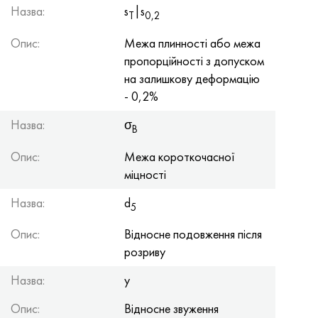
Назва:
s
|s
Т
0,2
Опис:
Межа плинності або межа
пропорційності з допуском
на залишкову деформацію
- 0,2%
Назва:
σ
B
Опис:
Межа короткочасної
міцності
Назва:
d
5
Опис:
Відносне подовження після
розриву
Назва:
y
Опис:
Відносне звуження