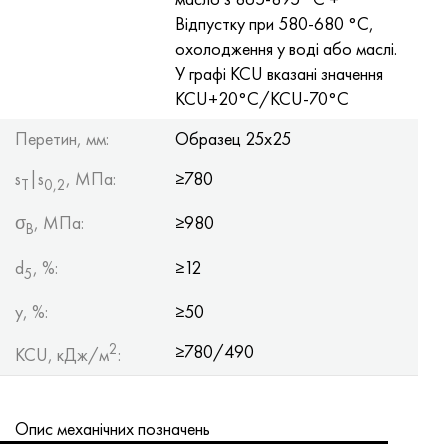
Відпустку при 580-680 °C,
охолодження у воді або маслі.
У графі KCU вказані значення
KCU+20°C/KCU-70°C
Перетин, мм:
Образец 25х25
s
|s
, МПа:
≥780
Т
0,2
σ
, МПа:
≥980
B
d
, %:
≥12
5
y, %:
≥50
2
≥780/490
KCU, кДж/м
:
Опис механічних позначень