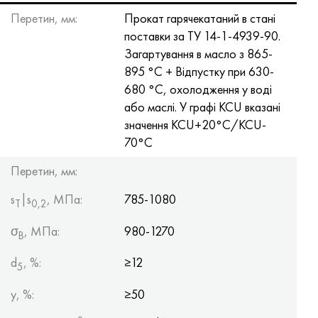
Перетин, мм:
Прокат гарячекатаний в стані
поставки за ТУ 14-1-4939-90.
Загартування в масло з 865-
895 °C + Відпустку при 630-
680 °C, охолодження у воді
або маслі. У графі KCU вказані
значення KCU+20°C/KCU-
70°C
Перетин, мм:
s
|s
, МПа:
785-1080
Т
0,2
σ
, МПа:
980-1270
B
d
, %:
≥12
5
y, %:
≥50