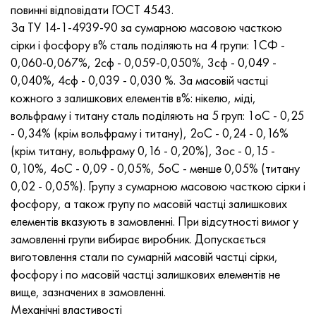
Хастеллой C-276
40ХФА, 1.7223, aisi 4142
повинні відповідати ГОСТ 4543.
За ТУ 14-1-4939-90 за сумарною масовою часткою
Хастеллой C2000
45Х, 45h, 1.7035
сірки і фосфору в% сталь поділяють на 4 групи: 1СФ -
0,060-0,067%, 2сф - 0,059-0,050%, 3сф - 0,049 -
Хастеллой 3
45ХН2МФА, k2425, 45hnmf
0,040%, 4сф - 0,039 - 0,030 %. За масовій частці
кожного з залишкових елементів в%: нікелю, міді,
Хастеллой x
А40Г, 44smn28, 1.0762, 46s20
вольфраму і титану сталь поділяють на 5 груп: 1оС - 0,25
- 0,34% (крім вольфраму і титану), 2оС - 0,24 - 0,16%
Удимет 500
(крім титану, вольфраму 0,16 - 0,20%), 3ос - 0,15 -
0,10%, 4оС - 0,09 - 0,05%, 5оС - менше 0,05% (титану
Удимет 720
0,02 - 0,05%). Групу з сумарною масовою часткою сірки і
фосфору, а також групу по масовій частці залишкових
елементів вказують в замовленні. При відсутності вимог у
замовленні групи вибирає виробник. Допускається
виготовлення стали по сумарній масовій частці сірки,
фосфору і по масовій частці залишкових елементів не
вище, зазначених в замовленні.
Механічні властивості