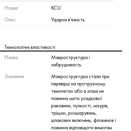
Назва:
KCU
Опис:
Ударна в'язкість
Технологічні властивості
Назва:
Макроструктура і
забрудненість
Значення:
Макроструктура стали при
перевірці на протруєному
темплетах або в зламі не
повинна мати усадкової
раковини, пухкості, міхурів,
тріщин, розшарувань,
шлакових включень, флокенов і
повинна відповідати вимогам