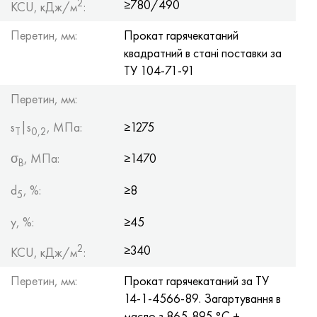
2
≥780/490
KCU, кДж/м
:
Перетин, мм:
Прокат гарячекатаний
квадратний в стані поставки за
ТУ 104-71-91
Перетин, мм:
s
|s
, МПа:
≥1275
Т
0,2
σ
, МПа:
≥1470
B
d
, %:
≥8
5
y, %:
≥45
2
≥340
KCU, кДж/м
:
Перетин, мм:
Прокат гарячекатаний за ТУ
14-1-4566-89. Загартування в
масло з 865-895 °C +