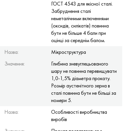
ГОСТ 4543 для якісної сталі.
Забруднення сталі
неметалічними включеннями
(оксидів, силікатів) повинна
бути не більше 4 бали при
оцінці за середнім балом.
Назва:
Мікроструктура
Значення:
Глибина зневуглецьованого
шару не повинна перевищувати
1,0-1,5% діаметра прокату.
Розмір аустенітного зерна в
сталі повинна бути не більші за
номери 5.
Назва:
Особливості виробництва
виробів
Значення:
Прокат поставляється з