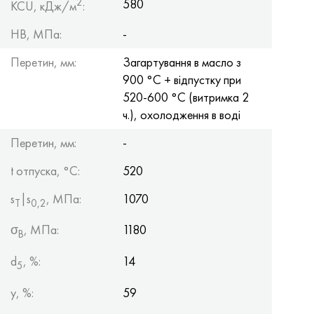
2
580
KCU, кДж/м
:
HB, МПа:
-
Перетин, мм:
Загартування в масло з
900 °С + відпустку при
520-600 °С (витримка 2
ч.), охолодження в воді
Перетин, мм:
-
t отпуска, °C:
520
s
|s
, МПа:
1070
Т
0,2
σ
, МПа:
1180
B
d
, %:
14
5
y, %:
59