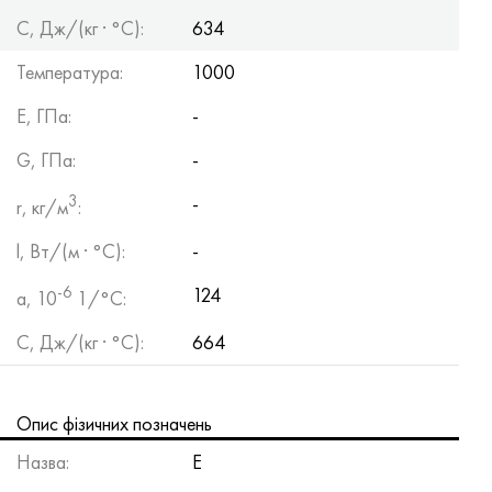
С, Дж/(кг · °С):
634
Температура:
1000
Е, ГПа:
-
G, ГПа:
-
3
-
r, кг/м
:
l, Вт/(м · °С):
-
-6
124
a, 10
1/°С:
С, Дж/(кг · °С):
664
Опис фізичних позначень
Назва:
Е