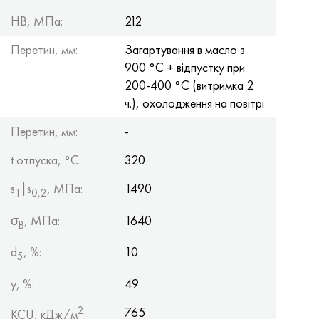
HB, МПа:
212
Перетин, мм:
Загартування в масло з
900 °С + відпустку при
200-400 °С (витримка 2
ч.), охолодження на повітрі
Перетин, мм:
-
t отпуска, °C:
320
s
|s
, МПа:
1490
Т
0,2
σ
, МПа:
1640
B
d
, %:
10
5
y, %:
49
2
765
KCU, кДж/м
: