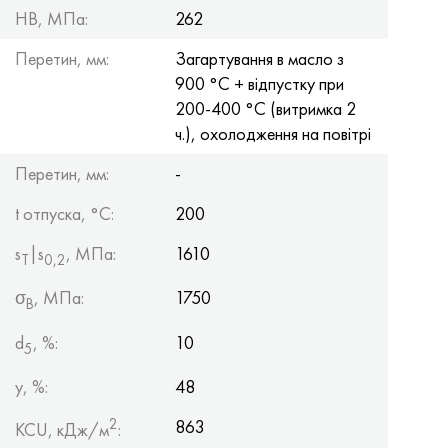
Хастеллой C-276
40ХФА, 1.7223, aisi 4142
HB, МПа:
262
Перетин, мм:
Загартування в масло з
Хастеллой C2000
45Х, 45h, 1.7035
900 °С + відпустку при
200-400 °С (витримка 2
Хастеллой 3
45ХН2МФА, k2425, 45hnmf
ч.), охолодження на повітрі
Хастеллой x
А40Г, 44smn28, 1.0762, 46s20
Перетин, мм:
-
Удимет 500
t отпуска, °C:
200
s
|s
, МПа:
1610
Т
0,2
Удимет 720
σ
, МПа:
1750
B
d
, %:
10
5
y, %:
48
2
863
KCU, кДж/м
: