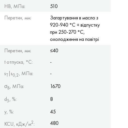
HB, МПа:
510
Перетин, мм:
Загартування в масло з
920-940 °С + відпустку
при 250-270 °С,
охолодження на повітрі
Перетин, мм:
≤40
t отпуска, °C:
-
s
|s
, МПа:
-
Т
0,2
σ
, МПа:
1670
B
d
, %:
8
5
y, %:
45
2
480
KCU, кДж/м
: