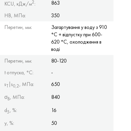
2
863
KCU, кДж/м
:
HB, МПа:
350
Перетин, мм:
Загартування у воду з 910
°С + відпустку при 600-
620 °С, охолодження в
воді
Перетин, мм:
80-120
t отпуска, °C:
-
s
|s
, МПа:
650
Т
0,2
σ
, МПа:
840
B
d
, %:
16
5
y, %:
50