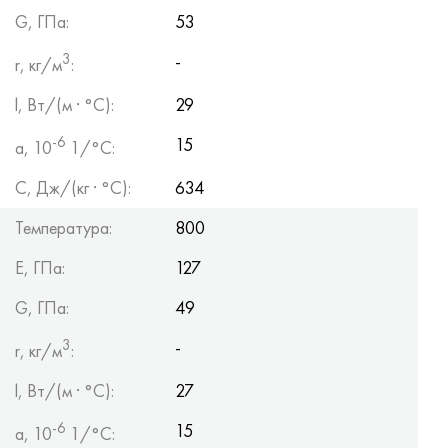
G, ГПа:
53
3
-
r, кг/м
:
l, Вт/(м · °С):
29
-6
15
a, 10
1/°С:
С, Дж/(кг · °С):
634
Температура:
800
Е, ГПа:
127
G, ГПа:
49
3
-
r, кг/м
:
l, Вт/(м · °С):
27
-6
15
a, 10
1/°С: