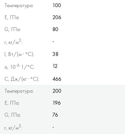
Температура:
100
Е, ГПа:
206
G, ГПа:
80
3
-
r, кг/м
:
l, Вт/(м · °С):
38
-6
12
a, 10
1/°С:
С, Дж/(кг · °С):
466
Температура:
200
Е, ГПа:
196
G, ГПа:
76
3
-
r, кг/м
: