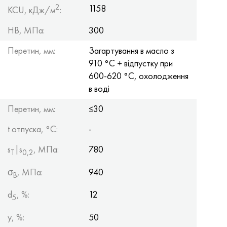
2
1158
KCU, кДж/м
:
HB, МПа:
300
Перетин, мм:
Загартування в масло з
910 °С + відпустку при
600-620 °С, охолодження
в воді
Перетин, мм:
≤30
t отпуска, °C:
-
s
|s
, МПа:
780
Т
0,2
σ
, МПа:
940
B
d
, %:
12
5
y, %:
50