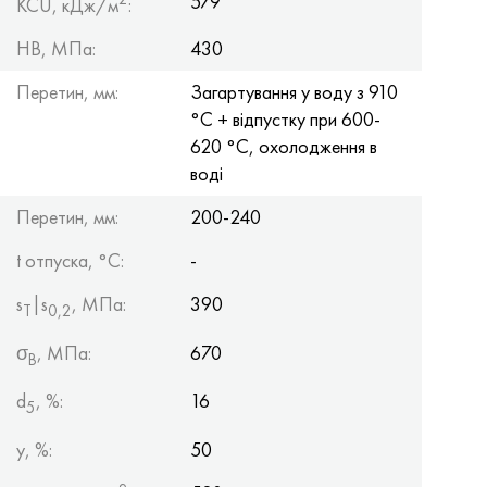
579
KCU, кДж/м
:
HB, МПа:
430
Перетин, мм:
Загартування у воду з 910
°С + відпустку при 600-
620 °С, охолодження в
воді
Перетин, мм:
200-240
t отпуска, °C:
-
s
|s
, МПа:
390
Т
0,2
σ
, МПа:
670
B
d
, %:
16
5
y, %:
50