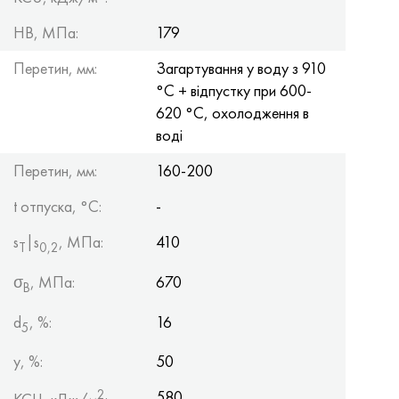
HB, МПа:
179
Перетин, мм:
Загартування у воду з 910
°С + відпустку при 600-
620 °С, охолодження в
воді
Перетин, мм:
160-200
t отпуска, °C:
-
s
|s
, МПа:
410
Т
0,2
σ
, МПа:
670
B
d
, %:
16
5
y, %:
50
2
580