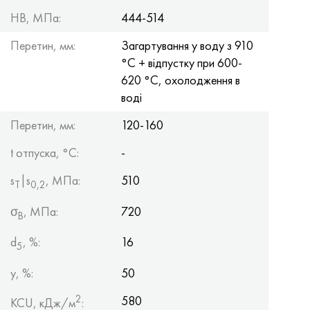
HB, МПа:
444-514
Перетин, мм:
Загартування у воду з 910
°С + відпустку при 600-
620 °С, охолодження в
воді
Перетин, мм:
120-160
t отпуска, °C:
-
s
|s
, МПа:
510
Т
0,2
σ
, МПа:
720
B
d
, %:
16
5
y, %:
50
2
580
KCU, кДж/м
: