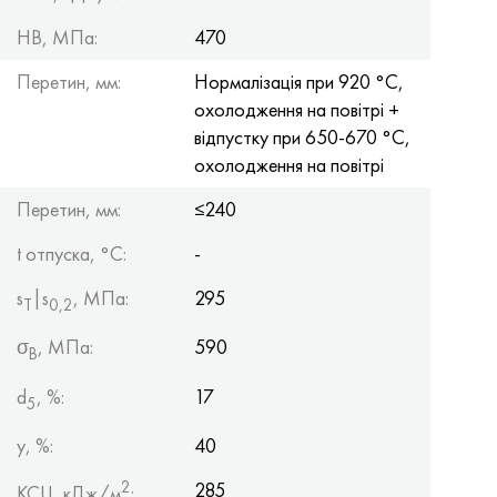
HB, МПа:
470
Перетин, мм:
Нормалізація при 920 °С,
охолодження на повітрі +
відпустку при 650-670 °С,
охолодження на повітрі
Перетин, мм:
≤240
t отпуска, °C:
-
s
|s
, МПа:
295
Т
0,2
σ
, МПа:
590
B
d
, %:
17
5
y, %:
40
2
285
KCU, кДж/м
: