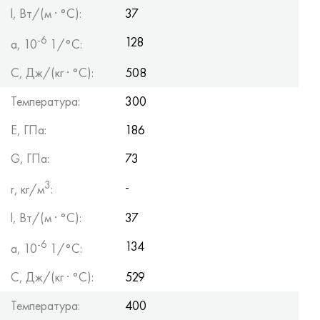
l, Вт/(м · °С):
37
-6
128
a, 10
1/°С:
С, Дж/(кг · °С):
508
Температура:
300
Е, ГПа:
186
G, ГПа:
73
3
-
r, кг/м
:
l, Вт/(м · °С):
37
-6
134
a, 10
1/°С:
С, Дж/(кг · °С):
529
Температура:
400