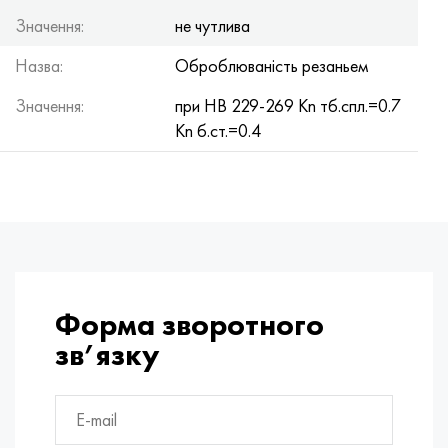
Значення:
не чутлива
Назва:
Оброблюваність резаньем
Значення:
при НВ 229-269 Kn тб.спл.=0.7
Kn б.ст.=0.4
Форма зворотного
зв’язку