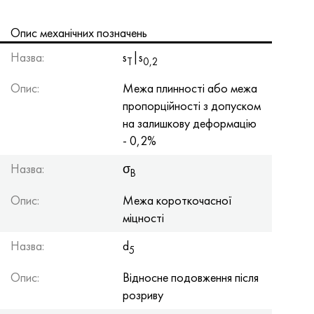
Опис механічних позначень
Назва:
s
|s
Т
0,2
Опис:
Межа плинності або межа
пропорційності з допуском
на залишкову деформацію
- 0,2%
Назва:
σ
B
Опис:
Межа короткочасної
міцності
Назва:
d
5
Опис:
Відносне подовження після
розриву