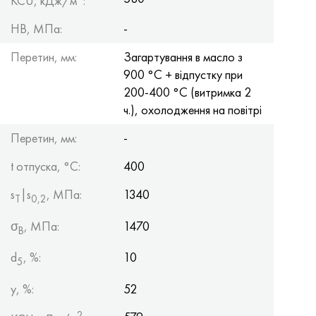
KCU, кДж/м
:
HB, МПа:
-
Перетин, мм:
Загартування в масло з
900 °С + відпустку при
200-400 °С (витримка 2
ч.), охолодження на повітрі
Перетин, мм:
-
t отпуска, °C:
400
s
|s
, МПа:
1340
Т
0,2
σ
, МПа:
1470
B
d
, %:
10
5
y, %:
52
2