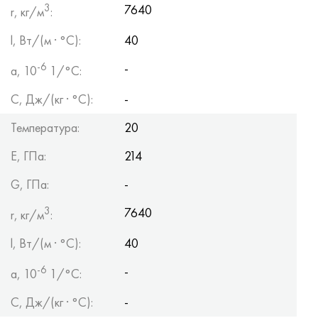
3
7640
r, кг/м
:
l, Вт/(м · °С):
40
-6
-
a, 10
1/°С:
С, Дж/(кг · °С):
-
Температура:
20
Е, ГПа:
214
G, ГПа:
-
3
7640
r, кг/м
:
l, Вт/(м · °С):
40
-6
-
a, 10
1/°С:
С, Дж/(кг · °С):
-