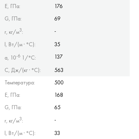
Е, ГПа:
176
G, ГПа:
69
3
-
r, кг/м
:
l, Вт/(м · °С):
35
-6
137
a, 10
1/°С:
С, Дж/(кг · °С):
563
Температура:
500
Е, ГПа:
168
G, ГПа:
65
3
-
r, кг/м
:
l, Вт/(м · °С):
33