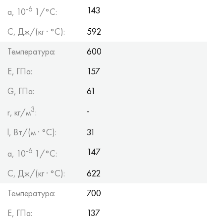
-6
143
a, 10
1/°С:
С, Дж/(кг · °С):
592
Температура:
600
Е, ГПа:
157
G, ГПа:
61
3
-
r, кг/м
:
l, Вт/(м · °С):
31
-6
147
a, 10
1/°С:
С, Дж/(кг · °С):
622
Температура:
700
Е, ГПа:
137