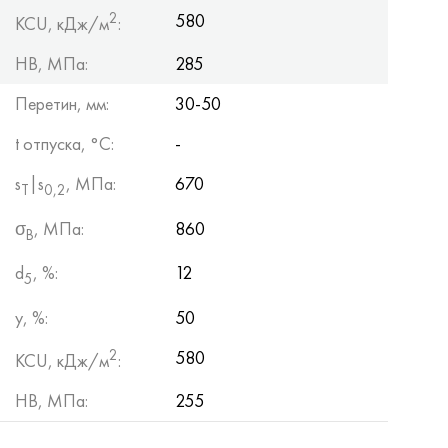
2
580
KCU, кДж/м
:
HB, МПа:
285
Перетин, мм:
30-50
t отпуска, °C:
-
s
|s
, МПа:
670
Т
0,2
σ
, МПа:
860
B
d
, %:
12
5
y, %:
50
2
580
KCU, кДж/м
:
HB, МПа:
255