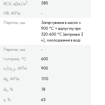
2
580
KCU, кДж/м
:
HB, МПа:
-
Перетин, мм:
Загартування в масло з
900 °С + відпустку при
520-600 °С (витримка 2
ч.), охолодження в воді
Перетин, мм:
-
t отпуска, °C:
600
s
|s
, МПа:
900
Т
0,2
σ
, МПа:
1110
B
d
, %:
18
5
y, %:
63