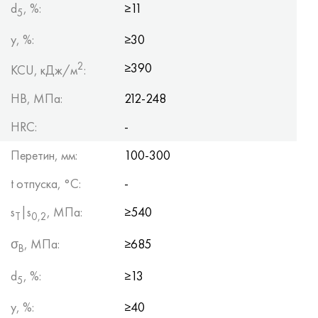
d
, %:
≥11
5
y, %:
≥30
2
≥390
KCU, кДж/м
:
HB, МПа:
212-248
HRC:
-
Перетин, мм:
100-300
t отпуска, °C:
-
s
|s
, МПа:
≥540
Т
0,2
σ
, МПа:
≥685
B
d
, %:
≥13
5
y, %:
≥40