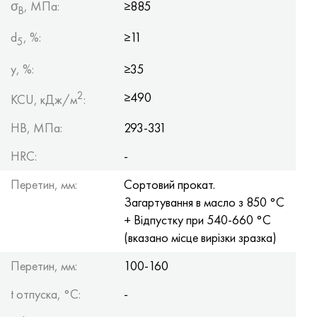
σ
, МПа:
≥885
B
d
, %:
≥11
5
y, %:
≥35
2
≥490
KCU, кДж/м
:
HB, МПа:
293-331
HRC:
-
Перетин, мм:
Сортовий прокат.
Загартування в масло з 850 °С
+ Відпустку при 540-660 °С
(вказано місце вирізки зразка)
Перетин, мм:
100-160
t отпуска, °C:
-