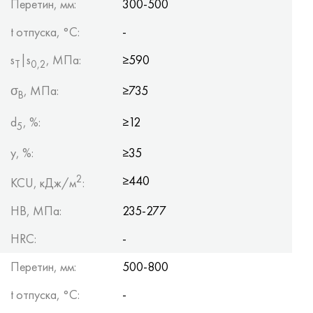
Перетин, мм:
300-500
t отпуска, °C:
-
s
|s
, МПа:
≥590
Т
0,2
σ
, МПа:
≥735
B
d
, %:
≥12
5
y, %:
≥35
2
≥440
KCU, кДж/м
:
HB, МПа:
235-277
HRC:
-
Перетин, мм:
500-800
t отпуска, °C:
-