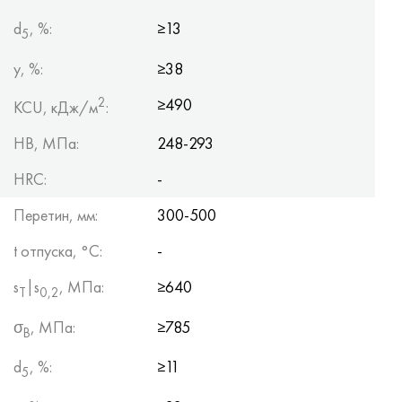
d
, %:
≥13
5
y, %:
≥38
2
≥490
KCU, кДж/м
:
HB, МПа:
248-293
HRC:
-
Перетин, мм:
300-500
t отпуска, °C:
-
s
|s
, МПа:
≥640
Т
0,2
σ
, МПа:
≥785
B
d
, %:
≥11
5