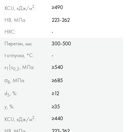
2
≥490
KCU, кДж/м
:
HB, МПа:
223-262
HRC:
-
Перетин, мм:
300-500
t отпуска, °C:
-
s
|s
, МПа:
≥540
Т
0,2
σ
, МПа:
≥685
B
d
, %:
≥12
5
y, %:
≥35
2
≥440
KCU, кДж/м
:
HB, МПа:
223-262