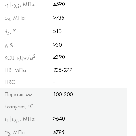
s
|s
, МПа:
≥590
Т
0,2
σ
, МПа:
≥735
B
d
, %:
≥10
5
y, %:
≥30
2
≥390
KCU, кДж/м
:
HB, МПа:
235-277
HRC:
-
Перетин, мм:
100-300
t отпуска, °C:
-
s
|s
, МПа:
≥640
Т
0,2
σ
, МПа:
≥785
B