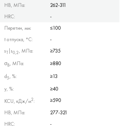
HB, МПа:
262-311
HRC:
-
Перетин, мм:
≤100
t отпуска, °C:
-
s
|s
, МПа:
≥735
Т
0,2
σ
, МПа:
≥880
B
d
, %:
≥13
5
y, %:
≥40
2
≥590
KCU, кДж/м
:
HB, МПа:
277-321
HRC:
-