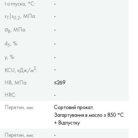
t отпуска, °C:
-
s
|s
, МПа:
-
Т
0,2
σ
, МПа:
-
B
d
, %:
-
5
y, %:
-
2
-
KCU, кДж/м
:
HB, МПа:
≤269
HRC:
-
Перетин, мм:
Сортовий прокат.
Загартування в масло з 850 °С
+ Відпустку
Перетин, мм:
-