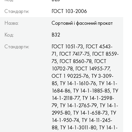
MP159
Стрічка, коло, дріт 56ДГНХ
Лист, круг, дріт ХН73МБТЮ
5B
1.4567 - aisi 304Cu
15Х16Н2АМ
30Х, aisi 5130, 30h
Стандарти:
ГОСТ 103-2006
Multimet n155
Стрічка 68НХВКТЮ
Труба ХН70Ю
ТЛ5
1.4570 - aisi303Cu
18Х11МНФБ
30хгс, 30hgs
Назва:
Сортовий і фасонний прокат
Никрофер 5923 hMo
труба 79НМ
Труба ХН75МБТЮ
АТ-6
1.4574 - Alloy PH 15-7 Mo®
18Х12ВМБФР
30ХГСА, 30hgsa
Код:
В32
Стандарти:
ГОСТ 1051-73, ГОСТ 4543-
Никрофер 6030
Стрічка, коло, дріт 80НМ
Лист, круг, дріт ХН75ТБЮ
МС-6
1.4580 - aisi 316Cb
20Х12ВНМФ
30хгсн2а, 30hgsna
71, ГОСТ 7417-75, ГОСТ 8559-
75, ГОСТ 8560-78, ГОСТ
Нитроник 40
80НМВ-ВІ
Лист, круг, дріт ХН77ТЮ
14 титан
1.4597 - aisi 204Cu
20Х3МВФ
30хн2ма, 30CrNiMo8
10702-78, ГОСТ 14955-77,
ОСТ 1 90225-76, TУ 3-309-
Нитроник 50
80НХС
труба ХН77ТЮР
СП -17
Сплав 28 - 1.4563
21НКМТ
30хн3а, 31nicr14
85, TУ 14-1-1610-76, TУ 14-1-
1684-86, TУ 14-1-1885-85, TУ
Нитроник 60
81НМА
труба ХН78Т
40 титан
Сплав 31 - 1.4562
37Х12Н8Г8МФБ
34хн3ма, 36NiCrMo16, 35NiCrMo16
14-1-2118-77, TУ 14-1-2598-
79, TУ 14-1-2765-79, TУ 14-1-
Нитроник 75
Види прецизійних сплавів
Лист, круг, дріт ХН80ТБЮ
Сплав 254smo® - 1.4547
40Х10С2М
35hgs, 35хгс
2995-80, TУ 14-1-658-73, TУ
14-1-950-74, TУ 14-11-245-
Нимоник 80а
термобіметалів
Лист, круг, дріт Н65М
Сплав 926 - 1.4529
40Х9С2
35hgsa, 35ХГСА
88, TУ 14-1-3011-80, TУ 14-1-