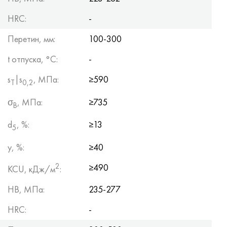
HRC:
-
Перетин, мм:
100-300
t отпуска, °C:
-
s
|s
, МПа:
≥590
Т
0,2
σ
, МПа:
≥735
B
d
, %:
≥13
5
y, %:
≥40
2
≥490
KCU, кДж/м
:
HB, МПа:
235-277
HRC:
-