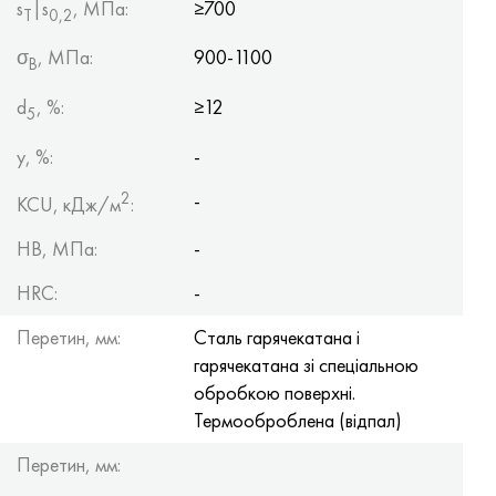
s
|s
, МПа:
≥700
Т
0,2
σ
, МПа:
900-1100
B
d
, %:
≥12
5
y, %:
-
2
-
KCU, кДж/м
:
HB, МПа:
-
HRC:
-
Перетин, мм:
Сталь гарячекатана і
гарячекатана зі спеціальною
обробкою поверхні.
Термооброблена (відпал)
Перетин, мм: