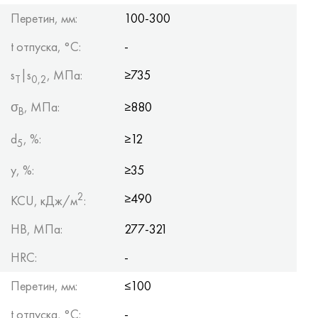
Перетин, мм:
100-300
t отпуска, °C:
-
s
|s
, МПа:
≥735
Т
0,2
σ
, МПа:
≥880
B
d
, %:
≥12
5
y, %:
≥35
2
≥490
KCU, кДж/м
:
HB, МПа:
277-321
HRC:
-
Перетин, мм:
≤100
t отпуска, °C:
-