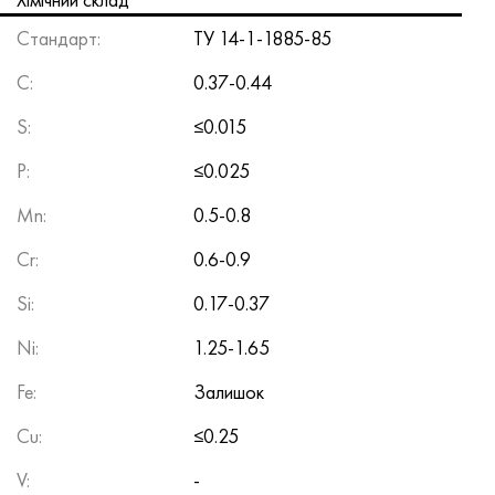
Стандарт:
TУ 14-1-1885-85
C
:
0.37-0.44
S
:
≤0.015
P
:
≤0.025
Mn
:
0.5-0.8
Cr
:
0.6-0.9
Si
:
0.17-0.37
Ni
:
1.25-1.65
Fe
:
Залишок
Cu
:
≤0.25
V
:
-