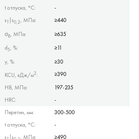
t отпуска, °C:
-
s
|s
, МПа:
≥440
Т
0,2
σ
, МПа:
≥635
B
d
, %:
≥11
5
y, %:
≥30
2
≥390
KCU, кДж/м
:
HB, МПа:
197-235
HRC:
-
Перетин, мм:
300-500
t отпуска, °C:
-
s
|s
, МПа:
≥490
Т
0,2