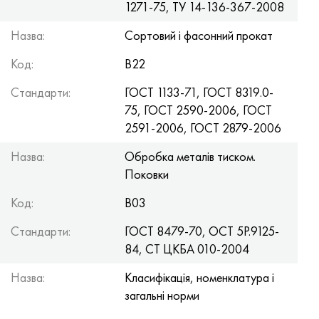
1271-75, TУ 14-136-367-2008
Нимоник 90
Труба прецизійна
Лист, круг, дріт Н70МФВ
AM-350 - ams 5548
45Х14Н14В2М
ас35г2, 36smnpb14, 1.0765
Назва:
Сортовий і фасонний прокат
Нимоник 263
AM-355 - ams 5547
50Х14МФ
38х2н2ма, 34CrNiMo6, 40NiCrMo7
Код:
В22
Haynes 25
Сustom 450® - uns S45000
65Х13
40хн2ма, 34CrNiMo4, 36hnm
Стандарти:
ГОСТ 1133-71, ГОСТ 8319.0-
75, ГОСТ 2590-2006, ГОСТ
Хайнс 188
Greek Ascoloy 418
90Х18МФ
38ХС, 37hs
2591-2006, ГОСТ 2879-2006
Haynes 230
Труба корозійно-стійка
95Х18
38ХА, 37Cr4, aisi 5135
Назва:
Обробка металів тиском.
Поковки
Хастеллой b2
38ХН3МФА, 35nicrmov12-5
Код:
В03
Хастеллой b3
40Г, 40Mn4, aisi 1035
Стандарти:
ГОСТ 8479-70, ОСТ 5Р.9125-
84, СТ ЦКБА 010-2004
Хастеллой c4
38ХМ, 42CrMo4, aisi 1.7225
Назва:
Класифікація, номенклатура і
Хастеллой c22
40ХН, 36NiCr6, aisi 3135
загальні норми