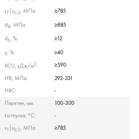
s
|s
, МПа:
≥785
Т
0,2
σ
, МПа:
≥885
B
d
, %:
≥12
5
y, %:
≥40
2
≥590
KCU, кДж/м
:
HB, МПа:
293-331
HRC:
-
Перетин, мм:
100-300
t отпуска, °C:
-
s
|s
, МПа:
≥785
Т
0,2