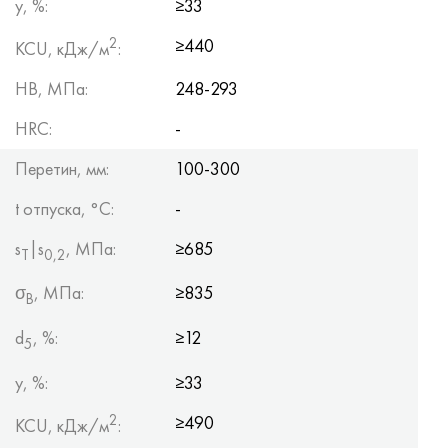
y, %:
≥33
2
≥440
KCU, кДж/м
:
HB, МПа:
248-293
HRC:
-
Перетин, мм:
100-300
t отпуска, °C:
-
s
|s
, МПа:
≥685
Т
0,2
σ
, МПа:
≥835
B
d
, %:
≥12
5
y, %:
≥33
2
≥490
KCU, кДж/м
: