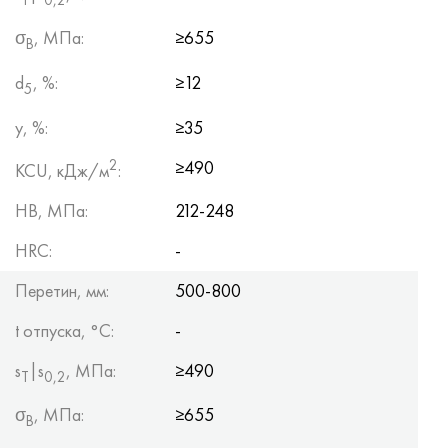
σ
, МПа:
≥655
B
d
, %:
≥12
5
y, %:
≥35
2
≥490
KCU, кДж/м
:
HB, МПа:
212-248
HRC:
-
Перетин, мм:
500-800
t отпуска, °C:
-
s
|s
, МПа:
≥490
Т
0,2
σ
, МПа:
≥655
B