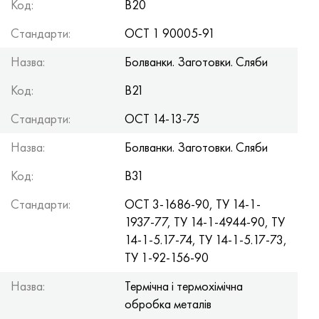
Код:
В20
Хастеллой C-276
40ХФА, 1.7223, aisi 4142
Стандарти:
ОСТ 1 90005-91
Хастеллой C2000
45Х, 45h, 1.7035
Назва:
Болванки. Заготовки. Сляби
Хастеллой 3
45ХН2МФА, k2425, 45hnmf
Код:
В21
Хастеллой x
А40Г, 44smn28, 1.0762, 46s20
Стандарти:
ОСТ 14-13-75
Назва:
Болванки. Заготовки. Сляби
Удимет 500
Код:
В31
Удимет 720
Стандарти:
ОСТ 3-1686-90, TУ 14-1-
1937-77, TУ 14-1-4944-90, TУ
14-1-5.17-74, TУ 14-1-5.17-73,
TУ 1-92-156-90
Назва:
Термічна і термохімічна
обробка металів