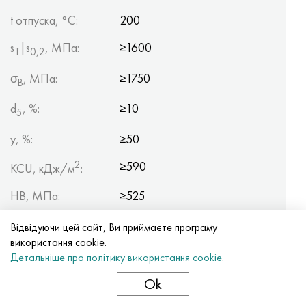
t отпуска, °C:
200
s
|s
, МПа:
≥1600
Т
0,2
σ
, МПа:
≥1750
B
d
, %:
≥10
5
y, %:
≥50
2
≥590
KCU, кДж/м
:
HB, МПа:
≥525
HRC:
-
Відвідуючи цей сайт, Ви приймаєте програму
використання cookie.
Перетин, мм:
Градація показників
Детальніше про політику використання cookie
.
властивостей готових
Ok
термооброблених деталей по
ОСТ 1 90005-91