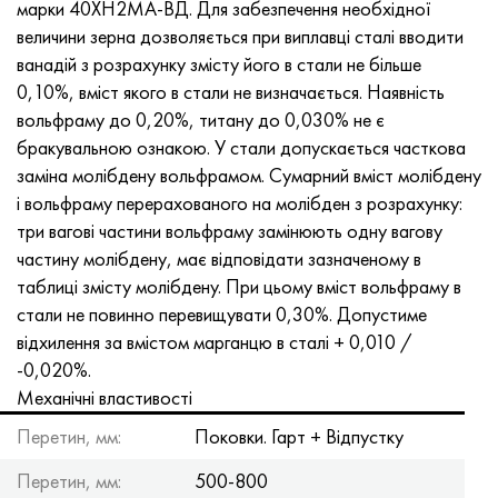
марки 40ХН2МА-ВД. Для забезпечення необхідної
величини зерна дозволяється при виплавці сталі вводити
ванадій з розрахунку змісту його в стали не більше
0,10%, вміст якого в стали не визначається. Наявність
вольфраму до 0,20%, титану до 0,030% не є
бракувальною ознакою. У стали допускається часткова
заміна молібдену вольфрамом. Сумарний вміст молібдену
і вольфраму перерахованого на молібден з розрахунку:
три вагові частини вольфраму замінюють одну вагову
частину молібдену, має відповідати зазначеному в
таблиці змісту молібдену. При цьому вміст вольфраму в
стали не повинно перевищувати 0,30%. Допустиме
відхилення за вмістом марганцю в сталі + 0,010 /
-0,020%.
Механічні властивості
Перетин, мм:
Поковки. Гарт + Відпустку
Перетин, мм:
500-800