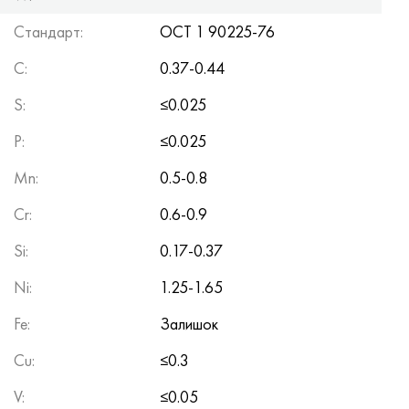
Стандарт:
ОСТ 1 90225-76
C
:
0.37-0.44
S
:
≤0.025
P
:
≤0.025
Mn
:
0.5-0.8
Cr
:
0.6-0.9
Si
:
0.17-0.37
Ni
:
1.25-1.65
Fe
:
Залишок
Cu
:
≤0.3
V
:
≤0.05